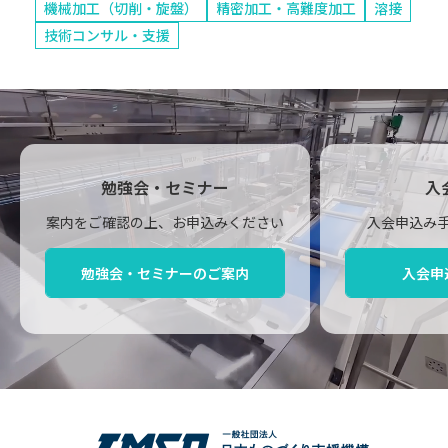
機械加工（切削・旋盤）
精密加工・高難度加工
溶接
技術コンサル・支援
勉強会・セミナー
入
案内をご確認の上、お申込みください
入会申込み
勉強会・セミナーのご案内
入会申