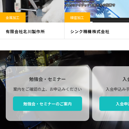
金属加工
精密加工
有限会社北川製作所
シンク精機株式会社
勉強会・セミナー
入
案内をご確認の上、お申込みください
入会申込み
勉強会・セミナーのご案内
入会申